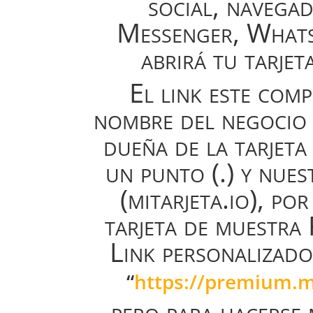
social, navega
Messenger, Whats
abrirá tu tarjeta
El link este com
nombre del negocio 
dueña de la tarjeta
un punto (.) y nue
(mitarjeta.io), por
tarjeta de muestra
Link personalizado
“
https://premium.mi
pero para hacerse 