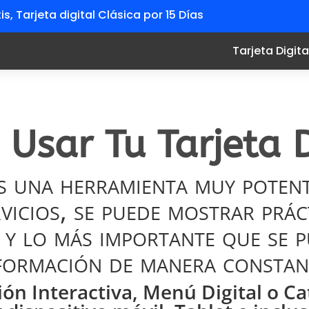
is, Tarjeta digital
Clásica
por 15
Días
Tarjeta Digita
Usar Tu Tarjeta D
es una herramienta muy pote
vicios, se puede mostrar prá
 y lo más importante que se p
formación de manera constan
ión Interactiva, Menú Digital o Ca