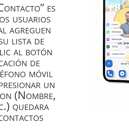
Contacto” es
los usuarios
tal agreguen
su lista de
lic al botón
icación de
léfono móvil
presionar un
ron (Nombre,
c.) quedara
contactos