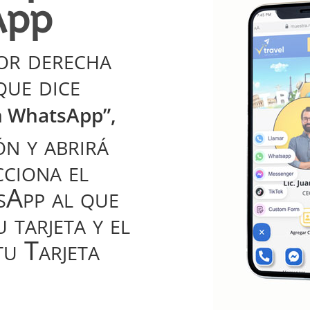
App
ior derecha
que dice
n WhatsApp”,
ón y abrirá
ciona el
sApp al que
 tarjeta y el
tu Tarjeta
.