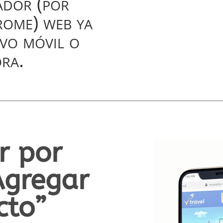
ador (por
ome) web ya
ivo móvil o
ra.
r por
Agregar
cto”