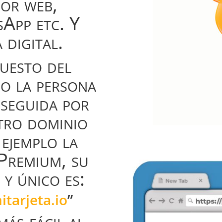
dor web,
App etc. Y
 digital.
puesto del
o la persona
 seguida por
stro dominio
 ejemplo la
 Premium, su
 y único es:
tarjeta.io
”
más fácil al